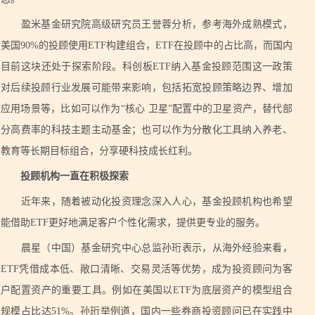
盈米基金研究院高级研究员王誉蓉分析，参考海外成熟模式，
美国90%的投顾使用ETF构建组合，ETF在投顾中的占比高，而国内
目前这块还处于探索阶段。科创板ETF纳入基金投顾范围这一政策
对后续投顾行业发展可能带来影响，包括拓宽投顾策略边界、增加
应用场景等，比如可以作为“核心 卫星”配置中的卫星资产，替代部
分高费率的科技主题主动基金；也可以作为分散化工具纳入养老、
教育等长期目标组合，分享硬科技成长红利。
投顾机构一直在积极探索
近年来，随着被动化投资理念深入人心，基金投顾机构也希望
能借助ETF更好地满足客户个性化需求，提供更专业的服务。
晨星（中国）基金研究中心总监孙珩表示，从海外经验来看，
ETF凭借成本低、敞口清晰、交易灵活等优势，成为投资顾问为客
户配置资产的重要工具。例如在美国以ETF为底层资产的模型组合
规模占比达51%。孙珩举例道，国内一些券商投资顾问已在实践中