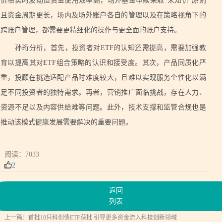
价格实时波动但资金使用效率高，场外基金申赎采取“未知价”原则
且资金周期更长，场内及场外账户各自的管理以及在策略视角下的
跨账户管理，都需要更精细化的操作与更全面的账户支持。
孙珩分析，首先，投资者对ETF的认知还需提高，需要加强教
育以提高其对ETF组合策略的认识和接受度。其次，产品同质化严
重，投顾在挑选适配产品时难度较大，且难以实现服务个性化以满
足不同投资者的独特需求。再者，营销推广面临挑战，存在人力、
资源不足以及内容供给难等问题。此外，技术支撑和监管合规也是
推动该模式健康发展需要解决的重要问题。
阅读：7033
2
返回
列表
上一篇：
首批10只科创债ETF获批 引导更多资金流入科技创新领域