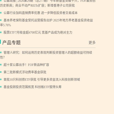
公募周报 | 2026第29期（总277期）今年新基金突破千只，FOF募资创
历史新高；商业不动产REITs扩容；新增香港子公司获批
公募行业加码直销费率优惠 进一步降低投资者交易成本
基本养老保险基金受托运营报告出炉 2025年地方养老基金投资收益
率5.76%
股票ETF7月吸金超4700亿元 宽基产品成为绝对主力
产品专题
更多
管理人研究：如何运用历史表现判断投资管理人的超额收益可持续
性？
超十家公募出手！FOF新品种扩容
第二批新模式浮动费率基金获批
首批10只科创债ETF获批 引导更多资金流入科技创新领域
基金投顾投资范围拓宽 科创板ETF拔得头筹