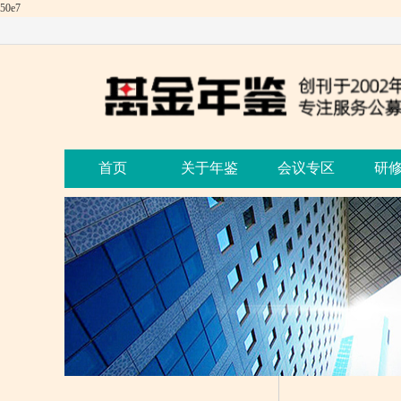
50e7
首页
关于年鉴
会议专区
研